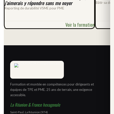
j'aimerais y répondre sans me noyer
Bâtir sa dé
Reporting de durabilité VSME pour PME
Voir la formation
Formation et montée en compétences pour dirigeants et
équipes de TPE et PME. 25 ans de terrain, une exigence
accessible.
La Réunion & France hexagonale
Saint-Paul, La Réunion (974)