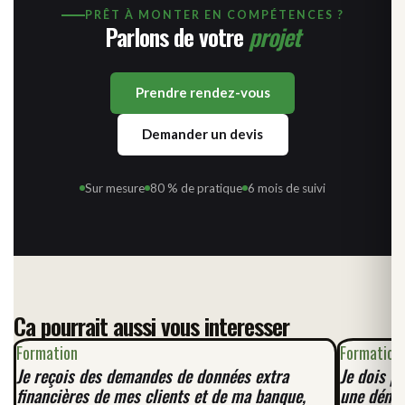
PRÊT À MONTER EN COMPÉTENCES ?
Parlons de votre
projet
Prendre rendez-vous
Demander un devis
Sur mesure
80 % de pratique
6 mois de suivi
Ca pourrait aussi vous interesser
Formation
Formation
Je reçois des demandes de données extra
Je dois p
financières de mes clients et de ma banque,
une démar