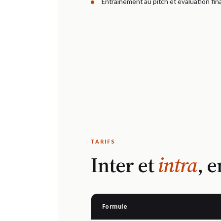
Entrainement au pitch et évaluation fin
TARIFS
Inter et
intra
, e
Formule