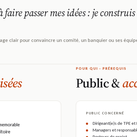
à faire passer mes idées : je construi
age clair pour convaincre un comité, un banquier ou ses équip
POUR QUI · PRÉREQUIS
isées
Public &
ac
PUBLIC CONCERNÉ
Dirigeant(e)s de TPE et
 memorable
Managers et responsab
itoire
Porteurs de projet