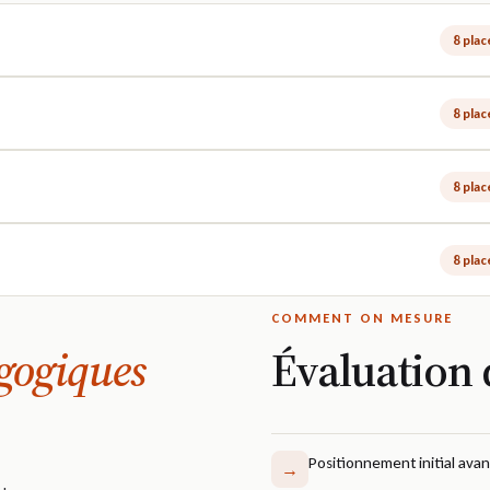
8 pla
8 pla
8 pla
8 pla
COMMENT ON MESURE
gogiques
Évaluation
Positionnement initial avan
→