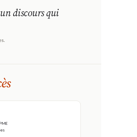
s un discours qui
es.
cès
 PME
les