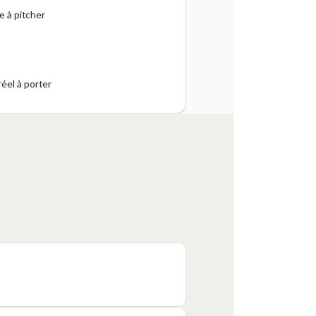
 à pitcher
éel à porter