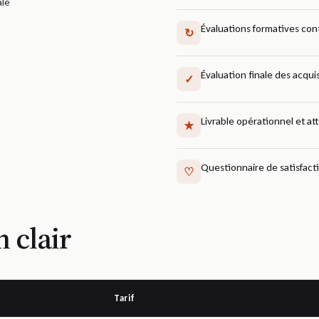
ale
Évaluations formatives con
↻
Évaluation finale des acquis
✓
Livrable opérationnel et at
★
Questionnaire de satisfactio
♡
n clair
Tarif