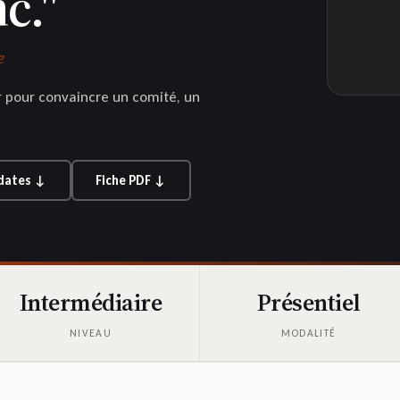
c."
e
r pour convaincre un comité, un
 dates ↓
Fiche PDF ↓
Intermédiaire
Présentiel
NIVEAU
MODALITÉ