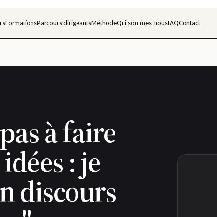
rs
Formations
Parcours dirigeants
Méthode
Qui sommes-nous
FAQ
Contact
N
 pas à faire
idées : je
n discours