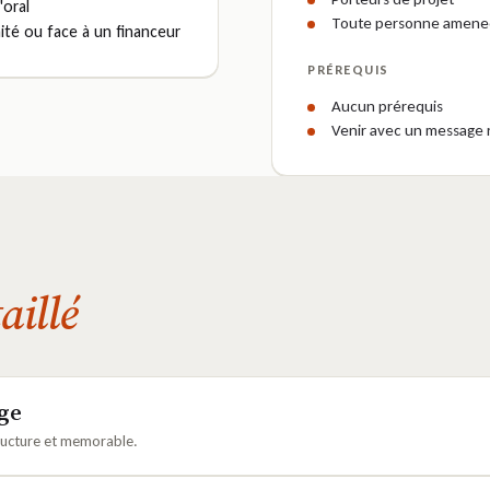
'oral
Toute personne amenee
té ou face à un financeur
PRÉREQUIS
Aucun prérequis
Venir avec un message r
aillé
age
tructure et memorable.