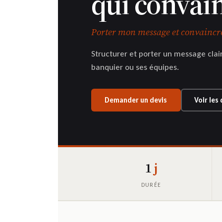
qui convain
Porter mon message et convaincr
Structurer et porter un message clai
banquier ou ses équipes.
Demander un devis
Voir les
1
j
DURÉE