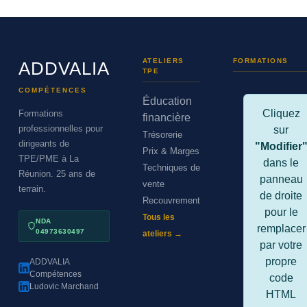
ATELIERS
FORMATIONS
ADDVALIA
TPE
COMPÉTENCES
Éducation
Cliquez
Formations
financière
professionnelles pour
sur
Trésorerie
dirigeants de
"Modifier
Prix & Marges
TPE/PME à La
dans le
Techniques de
Réunion. 25 ans de
panneau
vente
terrain.
de droite
Recouvrement
pour le
Tous les
NDA
remplacer
04973630497
ateliers →
par votre
propre
ADDVALIA
Compétences
code
Ludovic Marchand
HTML