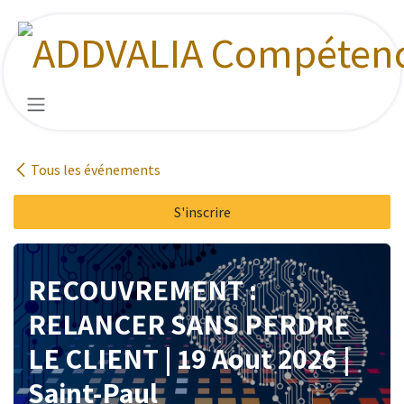
Se rendre au contenu
Tous les événements
S'inscrire
RECOUVREMENT :
RELANCER SANS PERDRE
LE CLIENT | 19 Aout 2026 |
Saint-Paul