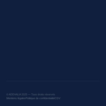
©
ADDVALIA
2025 — Tous droits réservés
Mentions légales
Politique de confidentialité
CGV