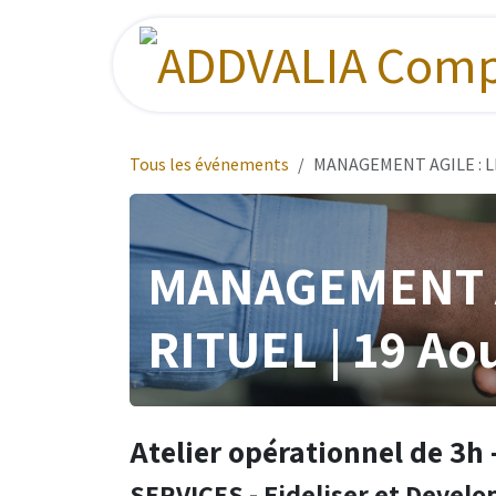
Se rendre au contenu
Tous les événements
MANAGEMENT AGILE : LE 
MANAGEMENT A
RITUEL | 19 Aou
Atelier opérationnel de 3h 
SERVICES - Fideliser et Develop