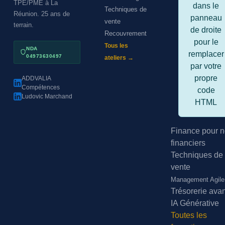
TPE/PME à La
dans le
Techniques de
Réunion. 25 ans de
panneau
vente
terrain.
de droite
Recouvrement
pour le
Tous les
NDA
remplacer
04973630497
ateliers →
par votre
propre
ADDVALIA
Compétences
code
Ludovic Marchand
HTML
Finance pour n
financiers
Techniques de
vente
Management Agile
Trésorerie ava
IA Générative
Toutes les