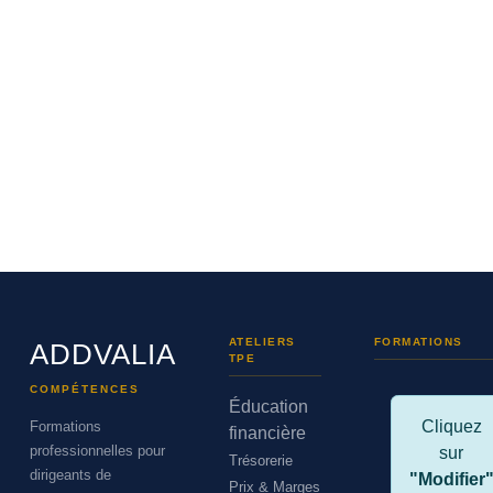
ATELIERS
FORMATIONS
ADDVALIA
TPE
COMPÉTENCES
Éducation
Cliquez
Formations
financière
professionnelles pour
sur
Trésorerie
dirigeants de
"Modifier
Prix & Marges