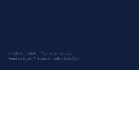
©
ADDVALIA
2025 — Tous droits réservés
Mentions légales
Politique de confidentialité
CGV