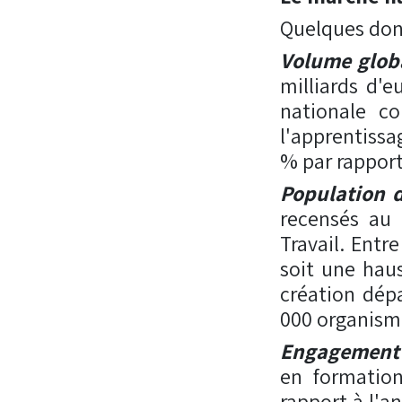
Quelques donn
Volume glob
milliards d'e
nationale co
l'apprentissa
% par rapport
Population 
recensés au 
Travail. Entr
soit une hau
création dép
000 organisme
Engagement 
en formatio
rapport à l'a