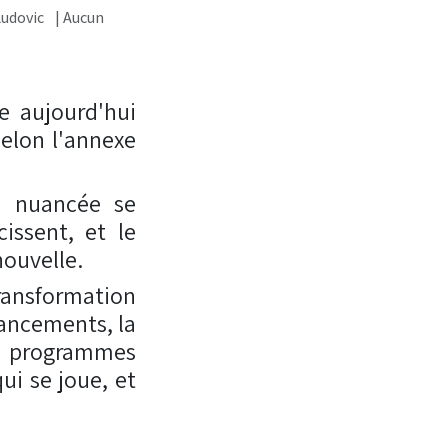
udovic
| Aucun
e aujourd'hui
selon l'annexe
us nuancée se
issent, et le
nouvelle.
transformation
nancements, la
es programmes
ui se joue, et