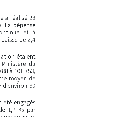
e a réalisé 29
6). La dépense
continue et à
 baisse de 2,4
ation étaient
 Ministère du
788 à 101 753,
thme moyen de
 d'environ 30
nt été engagés
de 1,7 % par
s anecdotique.