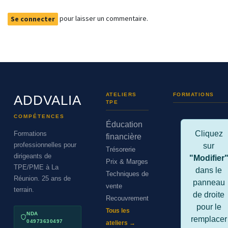
pour laisser un commentaire.
Se connecter
ATELIERS
FORMATIONS
ADDVALIA
TPE
COMPÉTENCES
Éducation
Cliquez
Formations
financière
professionnelles pour
sur
Trésorerie
dirigeants de
"Modifier
Prix & Marges
TPE/PME à La
dans le
Techniques de
Réunion. 25 ans de
panneau
vente
terrain.
de droite
Recouvrement
pour le
Tous les
NDA
remplacer
04973630497
ateliers →