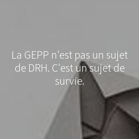
La GEPP n'est pas un sujet
de DRH. C'est un sujet de
survie.