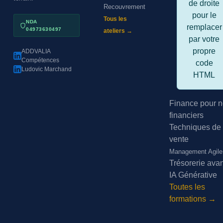
de droite
Recouvrement
pour le
Tous les
NDA
remplacer
04973630497
ateliers →
par votre
propre
ADDVALIA
Compétences
code
Ludovic Marchand
HTML
Finance pour n
financiers
Techniques de
vente
Management Agile
Trésorerie ava
IA Générative
Toutes les
formations →