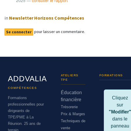
2025 —
consulter le rapport
in
Newsletter Horizons Compétences
pour laisser un commentaire.
Se connecter
ATELIERS
FORMATIONS
ADDVALIA
TPE
COMPÉTENCES
Éducation
Cliquez
Formations
financière
professionnelles pour
sur
Trésorerie
dirigeants de
"Modifier
Prix & Marges
TPE/PME à La
dans le
Techniques de
Réunion. 25 ans de
panneau
vente
terrain.