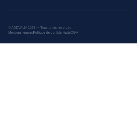
©
ADDVALIA
2025 — Tous droits réservés
Mentions légales
Politique de confidentialité
CGV