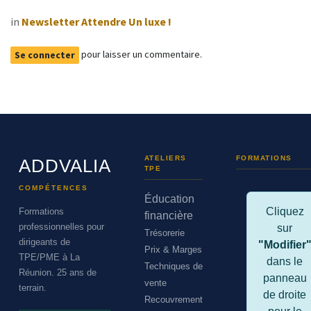
in
Newsletter Attendre Un luxe !
pour laisser un commentaire.
Se connecter
ATELIERS
FORMATIONS
ADDVALIA
TPE
COMPÉTENCES
Éducation
Cliquez
Formations
financière
professionnelles pour
sur
Trésorerie
dirigeants de
"Modifier
Prix & Marges
TPE/PME à La
dans le
Techniques de
Réunion. 25 ans de
panneau
vente
terrain.
de droite
Recouvrement