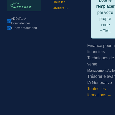
pour le
Tous les
NDA
remplacer
04973630497
ateliers →
par votre
propre
ADDVALIA
Compétences
code
Ludovic Marchand
HTML
Finance pour n
financiers
Techniques de
vente
Management Agile
Trésorerie ava
IA Générative
Toutes les
formations →