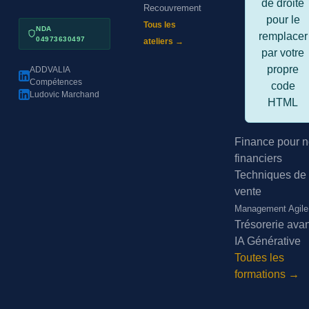
de droite
Recouvrement
pour le
Tous les
NDA
remplacer
04973630497
ateliers →
par votre
propre
ADDVALIA
Compétences
code
Ludovic Marchand
HTML
Finance pour n
financiers
Techniques de
vente
Management Agile
Trésorerie ava
IA Générative
Toutes les
formations →