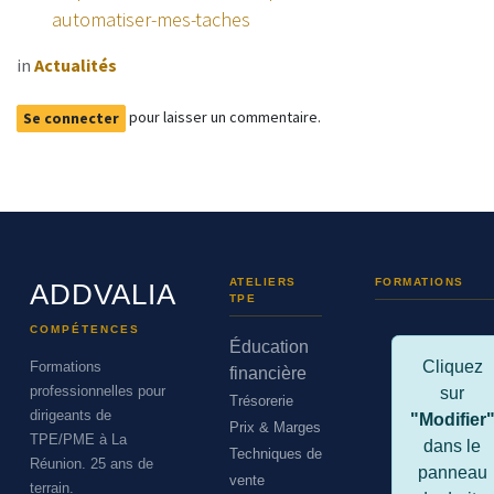
automatiser-mes-taches
in
Actualités
pour laisser un commentaire.
Se connecter
ATELIERS
FORMATIONS
ADDVALIA
TPE
COMPÉTENCES
Éducation
Cliquez
Formations
financière
professionnelles pour
sur
Trésorerie
dirigeants de
"Modifier
Prix & Marges
TPE/PME à La
dans le
Techniques de
Réunion. 25 ans de
panneau
vente
terrain.