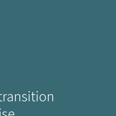
 transition
ise