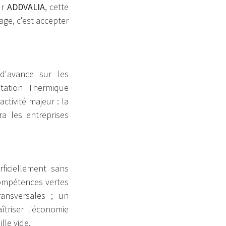
ur
ADDVALIA
, cette
age, c'est accepter
d'avance sur les
tation Thermique
activité majeur : la
ra les entreprises
ficiellement sans
compétences vertes
ransversales ; un
triser l'économie
lle vide.