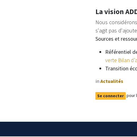
La vision AD
Nous considérons 
s'agit pas d'ajout
Sources et ressou
Référentiel d
verte Bilan d’
Transition éc
in
Actualités
pour 
Se connecter