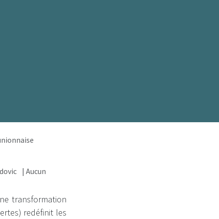
éunionnaise
dovic
| Aucun
une transformation
rtes) redéfinit les