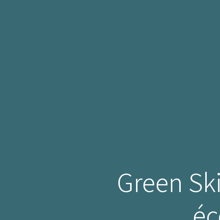
Green Skil
éc