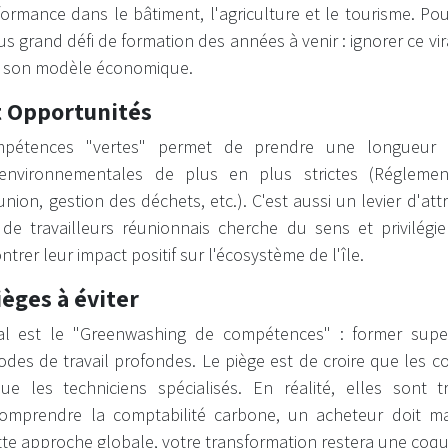
ormance dans le bâtiment, l'agriculture et le tourisme. Po
us grand défi de formation des années à venir : ignorer ce vir
e son modèle économique.
t Opportunités
ompétences "vertes" permet de prendre une longueur 
 environnementales de plus en plus strictes (Réglemen
nion, gestion des déchets, etc.). C'est aussi un levier d'attr
de travailleurs réunionnais cherche du sens et privilégie
rer leur impact positif sur l'écosystème de l'île.
ièges à éviter
pal est le "Greenwashing de compétences" : former super
des de travail profondes. Le piège est de croire que les 
e les techniciens spécialisés. En réalité, elles sont t
omprendre la comptabilité carbone, un acheteur doit maî
ette approche globale, votre transformation restera une coqui