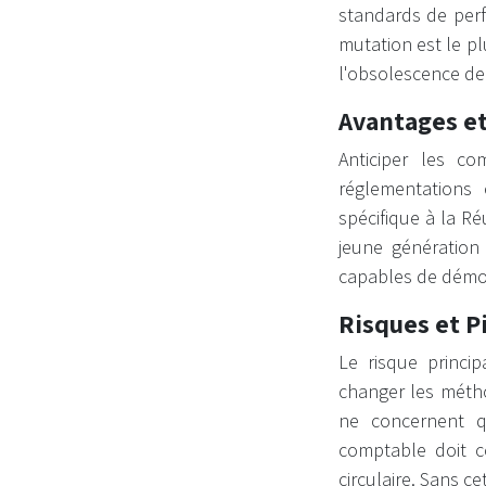
standards de perf
mutation est le pl
l'obsolescence d
Avantages e
Anticiper les c
réglementations
spécifique à la Réu
jeune génération 
capables de démont
Risques et P
Le risque princi
changer les métho
ne concernent qu
comptable doit c
circulaire. Sans c