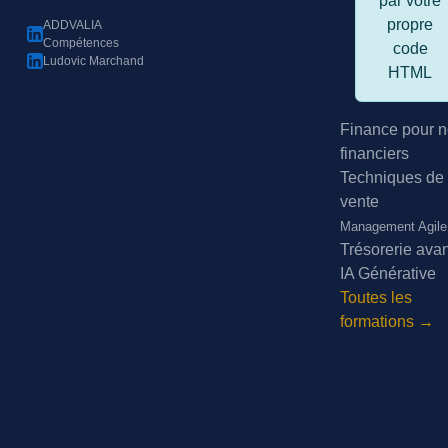
par votre
propre
ADDVALIA
Compétences
code
Ludovic Marchand
HTML
Finance pour n
financiers
Techniques de
vente
Management Agile
Trésorerie ava
IA Générative
Toutes les
formations →