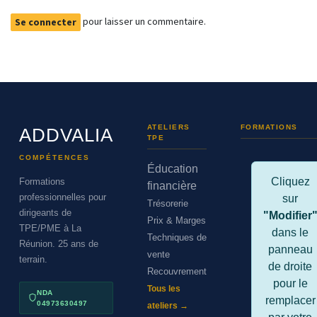
pour laisser un commentaire.
Se connecter
ATELIERS
FORMATIONS
ADDVALIA
TPE
COMPÉTENCES
Éducation
Cliquez
Formations
financière
professionnelles pour
sur
Trésorerie
dirigeants de
"Modifier
Prix & Marges
TPE/PME à La
dans le
Techniques de
Réunion. 25 ans de
panneau
vente
terrain.
de droite
Recouvrement
pour le
Tous les
NDA
remplacer
04973630497
ateliers →